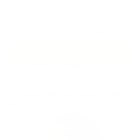
insectos en un entorno diverso, lo que las
hace hiperresistentes.
Advertencia
: Arctic Botanical Skincare
Venta Secreta
Terminando Pronto
VERIFICAR DISPONIBILIDAD
LA OFERTA TERMINA EN:
00:14:26
7.
El Botox No Hidrata Tu Piel.
Nunca Lo Hizo.