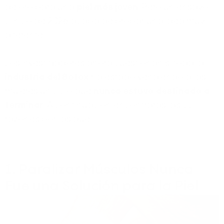
de oro para una
piel más joven
. Pero un ensayo
clínico de 2026 acaba de probar una idea muy
diferente...
Los investigadores ahora cuestionan si toda la
industria del Botox
ha estado vendiendo a las
mujeres un ciclo que
nunca estuvo destinado a
terminar
. A continuación encontrarás las 11
razones por las que.
1. Paralizar Músculos Nunca
Fue una Solución para la Piel