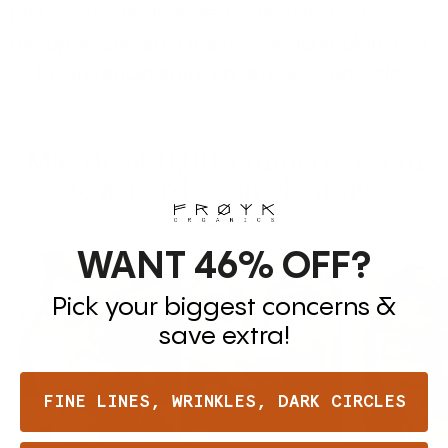
piel se cura realmente, los resultados no
desaparecen en 3 meses. Se acumulan. Esa
es la diferencia entre un arreglo y un ciclo.
Más de 500,000 mujeres están
de acuerdo con el ensayo
clínico
WANT 46%
OFF?
Pick your biggest concerns &
save extra!
FINE LINES, WRINKLES, DARK CIRCLES