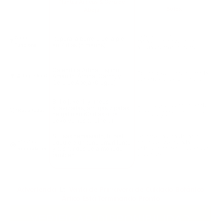
Plantas Árticas & Cera de
Botox
Abeja
Paraliza los músculos
Cómo
Repara la barrera de la piel
❓
faciales para ocultar las
en 7 días (o menos)
Funciona
arrugas temporalmente
Caléndula Ártica, Espino
Toxina botulínica, inyectada
👩‍🔬
Ingredientes
Amarillo, Árnica, Cardo, y
con aguja cada 3–4 meses
Cera de Abeja (0 agua)
Brillo juvenil y líneas
Las arrugas vuelven cuando
suavizadas, arrugas y patas
se desvanece, misma piel,
Resultados
de gallo en 60 días (o te
mismo ciclo
devolvemos tu dinero)
Si usas demasiado, tu piel
Hematomas, caída facial,
Efectos
adquiere un tono amarillento
expresión congelada,
😰
debilitamiento muscular con
y tus fundas de almohada
Secundarios
el tiempo
también
Advertencia
: La
Venta de Primavera de Cuidado Botánico
Ártico Está Terminando Pronto
VERIFICAR DISPONIBILIDAD