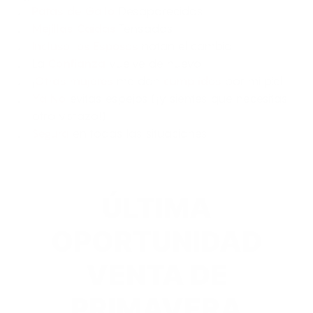
Patas de Gallo
Desaparecidas
Mejillas Caídas
Tensadas
Incluso los Esposos
notan el cambio
La
Confianza
vuelve de nuevo
¡
Otras mujeres
me dan
cumplidos
por mi piel!
Ya No
evitas espejos (¡y sientes que necesitas
otro vistazo!)
Segura
en todas las situaciones
ÚLTIMA
OPORTUNIDAD
VENTA DE
PRIMAVERA