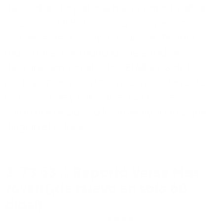
de 60 días. La piel que había pasado años
en el ciclo del Botox comenzó a repararse
visiblemente. Tono más radiante. Textura
más suave. Las manchas de edad se
desvanecían por sí solas. El 88.24% de los
participantes reportaron piel notablemente
más radiante y saludable. Ese número
sorprendió incluso a los investigadores que
dirigían el estudio.
3. 73.53%
Reportó Verse
Más
Joven
(¡de nuevo en solo 60
días!)