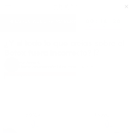
Saltar al contenido
CARRITO
Frøya Organics
🔥 ESPECIAL DE PRIMAVERA 🔥
00 : 14 : 25
HASTA 40% DESCUENTO
HRS
MIN
SEC
¿Y si todo lo que creías sobre el
Botox fuera incorrecto? ⁉️
Por
Anne K.
Última actualización 14 de mayo de 2026
"Lee esto
si estás pensando en ponerte Botox"