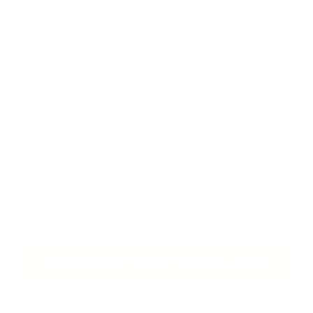
de los tratamientos antienvejecimiento no
muestran efectos antes de 6 a 12 meses (y
entonces podrían ser temporales). Aquí, los
participantes hicieron que los investigadores
miraran dos veces cuando el 73% reportó
sentirse significativamente más joven en solo
60 días. Recuerda que estas fueron mujeres
viviendo sus vidas normalmente, usando
estos pequeños bálsamos una vez al día.
Advertencia
: La
Venta de Primavera de Cuidado Botánico
Ártico Está Terminando Pronto
VERIFICAR DISPONIBILIDAD
LA OFERTA TERMINA EN:
00:14:26