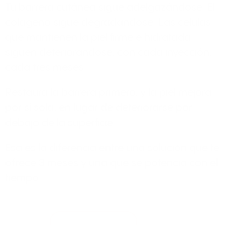
Tu barrera cutánea sigue adelgazándose. El
colágeno sigue degradándose. Las células
que mantienen la piel firme e hidratada
siguen deteriorándose, con cada inyección,
cada tres meses.
Restaura la barrera primero, y la piel mejora
por sí sola, en lugar de deteriorarse por
debajo de la superficie.
Esa es la diferencia entre una solución que te
ofrece 3 meses y una que se potencia con el
tiempo.