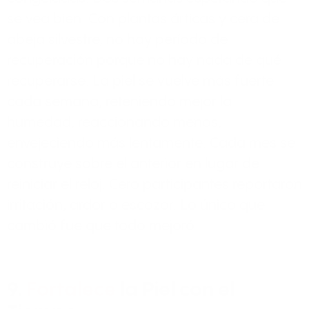
se vea bien. Con plantas árticas y cera de
abeja silvestre, no hay período de
recuperación porque no hay nada de qué
recuperarse. La piel se vuelve más fuerte
cada semana, reteniendo mejor la
humedad, reaccionando menos,
envejeciendo más lentamente. Cada mes se
construye sobre el anterior en lugar de
reiniciar el reloj. Cero participantes reportaron
irritación, ardor o escozor. Lo único que
cambió fue que todo mejoró.
9.
Fortalece
la Piel con el