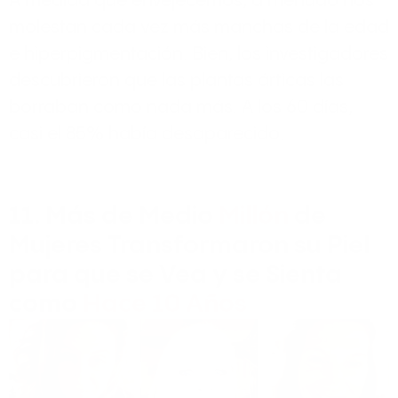
A medida que envejecemos, a menudo nos
molestan cada vez más manchas de la edad
e hiperpigmentación. Bien, los investigadores
descubrieron que las plantas árticas las
borraban como nada más. A los 60 días,
casi el 85% había desaparecido.
11. Más de Medio
Millón
de
Mujeres Transformaron su Piel
para que se Vea y se Sienta
como
Hace 10 Años