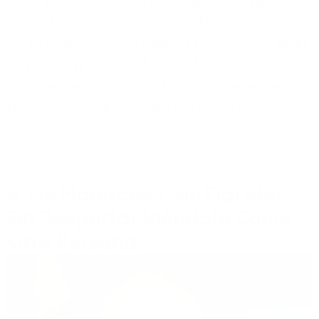
deteniendo. Cuando las mujeres cambiaron
a plantas árticas y cera de abeja silvestre, el
91.18% reportó una mejora significativa en la
hidratación de la piel, usando la cantidad
más pequeña posible. 100% ingredientes
activos, cero dilución de agua. Un poco rinde
mucho.
8.
Sin Moretones. Sin Flacidez.
Sin Despertar Viéndote Como
Otra Persona.