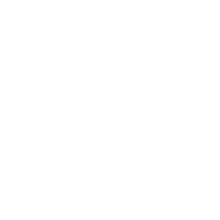
Meine personenbezogenen Daten nicht verkaufen
oder weitergeben
Recht auf Vergessenwerden
Nutzen Sie diese Option, wenn Sie Ihre
personenbezogenen und sonstigen Daten aus unserem
Shop entfernen möchten. Bitte beachten Sie, dass dieser
Vorgang Ihr Konto löscht, sodass Sie danach nicht mehr
darauf zugreifen oder es nutzen können.
Löschung meiner personenbezogenen Daten
beantragen
Bevollmächtigter Vertreter
Sie können einen Bevollmächtigten damit beauftragen,
Datenschutzanfragen in Ihrem Namen einzureichen. Ihr
Bevollmächtigter muss eine von Ihnen unterschriebene
Vollmacht vorlegen, und wir werden Ihre Identität direkt