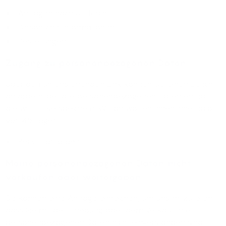
Anfragen nach US-Recht
Persönliche Informationen
Bestellungen
Zugang zu personenbezogenen Daten
Über den untenstehenden Link können Sie einen Bericht
anfordern, der alle personenbezogenen Daten enthält,
die wir für Sie speichern. Wir antworten Ihnen innerhalb
von 45 Tagen.
Bericht anfordern
Meine personenbezogenen Daten nicht
verkaufen oder weitergeben
Sie können eine Anfrage einreichen, um uns mitzuteilen,
dass Sie mit der Erhebung oder dem Verkauf Ihrer
personenbezogenen Daten nicht einverstanden sind.