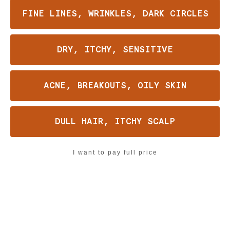
sie pflückt,
FINE LINES, WRINKLES, DARK CIRCLES
von Feldern, die im Morgenlicht erglühen.
Ihre Tränke mischen sich mit
DRY, ITCHY, SENSITIVE
Nordlichtschein,
lindern den Schmerz des Tages,
besänftigen die Nacht.
ACNE, BREAKOUTS, OILY SKIN
In Tiegeln, die den Balsam des Waldes
bewahren,
beugt sich jedes Leiden Frøyas Ruhe.
DULL HAIR, ITCHY SCALP
Am Feuer der Dämmerung entstehen ihre
I want to pay full price
Elixiere,
strahlender als des Morgens frischste
Lichtung.
Trinkt tief, ihr Frauen, von ihrem Trank,
und lasst eure zeitlose Anmut sich
erneuern.