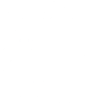
Datenschutz-Auskunftsanfrage (DSAR) einreichen,
verarbeitet unser Compliance-Anbieter Consentmo Ihre
IP-Adresse und E-Mail-Adresse ausschließlich zur
Bearbeitung Ihrer Anfrage. Weitere Details finden Sie in
der
Consentmo’s Datenschutzrichtlinie zur
Datenverarbeitung
.
Berichtigung von Daten
Wenn Ihre Kontodaten fehlerhaft sind, können Sie diese
über den untenstehenden Link aktualisieren oder
korrigieren.
Kontoinformationen bearbeiten
Datenübertragbarkeit
Über die untenstehenden Links können Sie alle Daten
herunterladen, die wir speichern und nutzen, um Ihr
Einkaufserlebnis in unserem Shop zu verbessern.